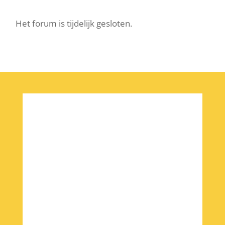
Het forum is tijdelijk gesloten.
Nieuwsbrief Hoe
word je 100?
Iedere twee weken sturen we
tips, ervaringen of gerechten!