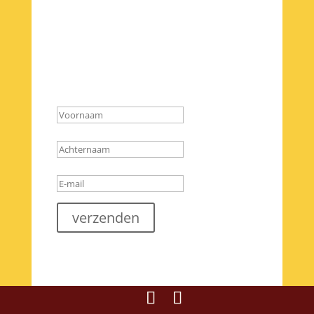
Je ontvangt nog
een
bevestigingsmail
verzenden