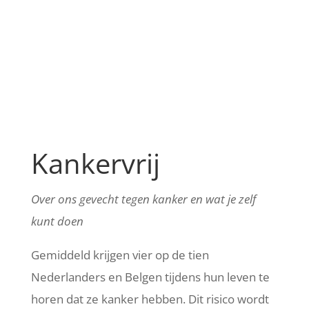
gerichte aanpassingen
in leefstijl leidt tot
betere resultaten."
Dr. Art Vreugdenhil
– medisch oncoloog
Kankervrij
Over ons gevecht tegen kanker en wat je zelf
kunt doen
Gemiddeld krijgen vier op de tien
Nederlanders en Belgen tijdens hun leven te
horen dat ze kanker hebben. Dit risico wordt