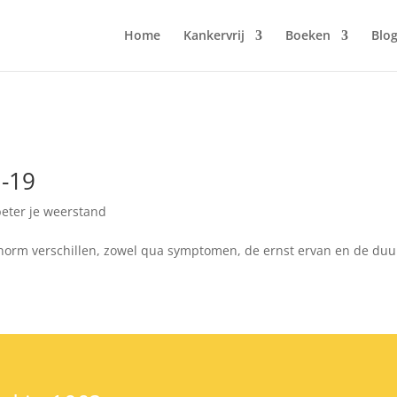
Home
Kankervrij
Boeken
Blo
d-19
eter je weerstand
norm verschillen, zowel qua symptomen, de ernst ervan en de duu