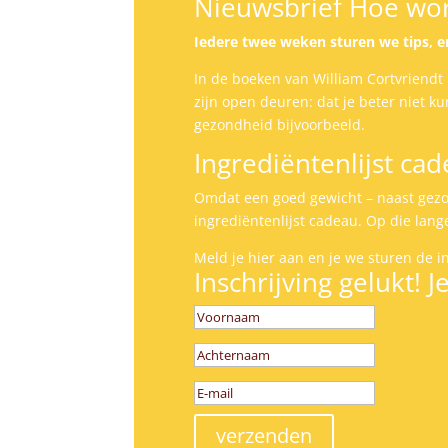
Nieuwsbrief Hoe wor
Iedere twee weken sturen we tips, e
In de boeken van William Cortvriendt
zijn open deuren: dat je beter niet ku
gezondheid bijvoorbeeld.
Ingrediëntenlijst ca
Omdat een goed gewicht – naast gezon
ingrediëntenlijst cadeau. Op die lange
Meld je hier aan en je we sturen de i
Inschrijving gelukt! 
verzenden