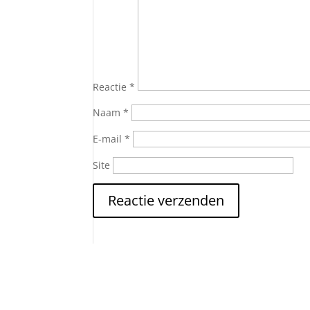
Reactie
*
Naam
*
E-mail
*
Site
Nieuwsbrief Hoe word je
Iedere twee weken sturen we tips, ervaringen