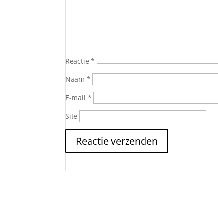
Reactie
*
Naam
*
E-mail
*
Site
Nieuwsbrief Hoe word je
Iedere twee weken sturen we tips, ervaringen